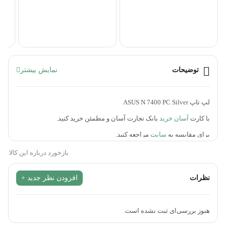
FH)
توضیحات
نمایش بیشتر
لپ تاپ ASUS N 7400 PC Silver
با کارت
آسان خرید
بانک تجارت آسان و مطمئن خرید کنید.
برای مقایسه به
سایت
مراجعه کنید.
آسان خرید خدمتی از بانک تجارت می باشد.
بازخورد درباره این کالا
که برای رفاه کارمندان خود با کارمزد دو درصد جدای از بهره اقساطی
نظرات
افزودن نظر جدید +
بدون داشتن دست چک و فقط با کارت اعتباری وبه صورت دلخواه مشتری
از3 ماه تا 12 ماه اقساط متغیر می باشد.
هنوز بررسی‌ای ثبت نشده است.