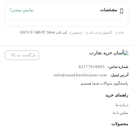
مشخصات لپ تاپ ASUS N 7400 PC Silver:
مشخصات
نمایش بیشتر
وزن
1.45 کیلوگرم است.
لپ تاپ ASUS N 7400 PC Silver
خانه
کامپیوتر و لپ تاپ
ایسوس
سازنده پردازنده
بازگشت به بالا
Intel است.
02177616093
شماره تماس:
info@asankharidtejarat.com
آدرس ایمیل:
پاسخگوی سوالات شما هستیم
سری پردازنده
Core i7 است.
راهنمای خرید
درباره ما
تماس با ما
مدل پردازنده
11370H
محصولات