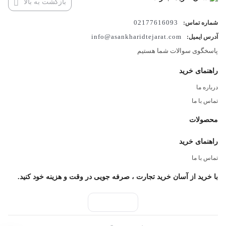
بازگشت به بالا
حافطه از نوع SSD
02177616093
شماره تماس:
پردازنده گرافیکی:
Intel UHD Graphic
info@asankharidtejarat.com
آدرس ایمیل:
صفحه نمایش:
15.6 اينچ از نوع IPS با دقت FHD 1920×1080 – صفحه
پاسخگوی سوالات شما هستیم
نمایش مات
راهنمای خرید
امکانات:
Webcam – Card Reader – WiFi – HDMI Port – Type-C Port
درباره ما
سایر مشخصات:
باتری 2 سلولی لیتیوم یونی 37 وات ساعت – فاقد
تماس با ما
سيستم‌عامل
محصولات
پردازنده مرکزی:
راهنمای خرید
سازنده پردازنده
Intel
تماس با ما
سری پردازنده
Core i3
با خرید از آسان خرید تجارت ، صرفه جویی در وقت و هزینه خود کنید.
مدل پردازنده
Intel i3 1115G4
فرکانس پردازنده
3.0GHz up to 4.1GHz
حافظه Cache