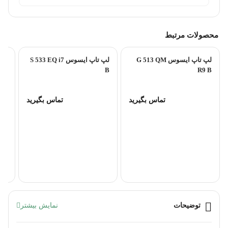
محصولات مرتبط
لپ تاپ ایسوس G 513 QM
لپ تاپ ایسوس S 533 EQ i7
B
R9 B
تماس بگیرید
تماس بگیرید
ver
توضیحات
نمایش بیشتر