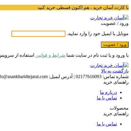
با کارت آسان خرید ، هم اکنون قسطی خرید کنید
ورود / عضویت
موبایل یا ایمیل خود را وارد نمایید.
ورود / عضویت
با ورود و یا ثبت نام در سایت شما
شرایط و قوانین
استفاده از سرویس
بازگشت به بالا
شماره تماس:
02177616093
|
آدرس ایمیل:
fo@asankharidtejarat.com
راهنمای خرید
درباره ما
تماس با ما
محصولات
راهنمای خرید
تماس با ما