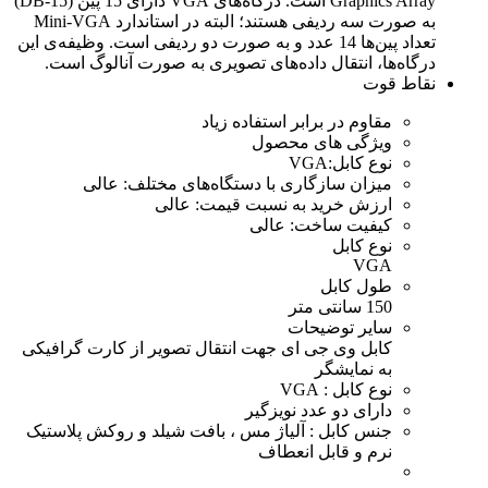
Graphics Array است. درگاه‌های VGA دارای 15 پین (DB-15)
به صورت سه ردیفی هستند؛ البته در استاندارد Mini-VGA
تعداد پین‌ها 14 عدد و به صورت دو ردیفی است. وظیفه‌ی این
درگاه‌ها، انتقال داده‌های تصویری به صورت آنالوگ است.
نقاط قوت
مقاوم در برابر استفاده زیاد
ویژگی های محصول
نوع کابل:VGA
میزان سازگاری با دستگاه‌های مختلف: عالی
ارزش خرید به نسبت قیمت: عالی
کیفیت ساخت: عالی
نوع کابل
VGA
طول کابل
150 سانتی متر
سایر توضیحات
کابل وی جی ای جهت انتقال تصویر از کارت گرافیکی
به نمایشگر
نوع کابل ‏‏:‏‏ VGA
دارای دو عدد نویزگیر
جنس کابل ‏‏:‏‏ آلیاژ مس ، بافت شیلد و روکش پلاستیک
نرم و قابل انعطاف