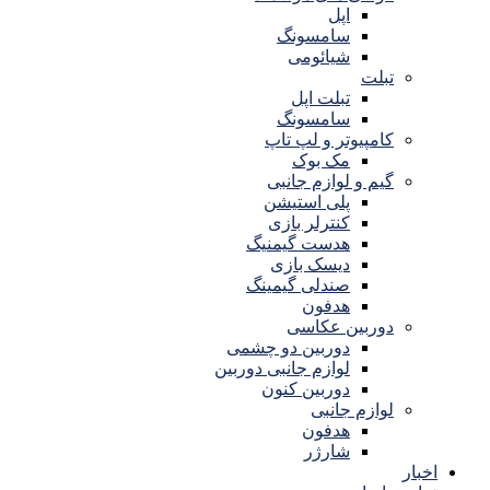
اپل
سامسونگ
شیائومی
تبلت
تبلت اپل
سامسونگ
کامپیوتر و لپ تاپ
مک بوک
گیم و لوازم جانبی
پلی استیشن
کنترلر بازی
هدست گیمنیگ
دیسک بازی
صندلی گیمینگ
هدفون
دوربین عکاسی
دوربین دو چشمی
لوازم جانبی دوربین
دوربین کنون
لوازم جانبی
هدفون
شارژر
اخبار