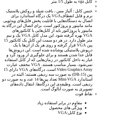
کابل vga به طول 1/5 متر
جنس کابل ‏‏:‏‏ آلیاژ مس ، بافت شیلد و روکش پلاستیک
نرم و قابل انعطاف
VGA یک درگاه استاندارد برای
اتصال به دستگاه‌هایی با قابلیت پخش فایل‌های ویدئویی
مانند مانیتور و پروژکتور است. برای اتصال این درگاه به
مانیتور یا پروژکتور باید از کابل‌هایی با کانکتورهای
VGA بهره گرفته شود. این مدل کابل VGA یک و نیم
متر طول دارد. در هر دو سمت این کابل یک کانکتور 15
پین VGA قرار گرفته و روی هر یک از آن‌ها با یک
درپوش پلاستیکی پوشانده شده است. این درپوش‌ها
قابل جدا شدن هستند و برای جلوگیری از ورود گرد و
غبار به داخل کانکتور در زمان‌هایی که از کابل استفاده
نمی‌شود، بسیار مناسب هستند. VGA مخفف عبارت
Video Graphics Array است. درگاه‌های VGA دارای 15
پین (DB-15) به صورت سه ردیفی هستند؛ البته در
استاندارد Mini-VGA تعداد پین‌ها 14 عدد و به صورت دو
ردیفی است. وظیفه‌ی این درگاه‌ها، انتقال داده‌های
تصویری به صورت آنالوگ است.
نقاط قوت
مقاوم در برابر استفاده زیاد
ویژگی های محصول
نوع کابل:VGA