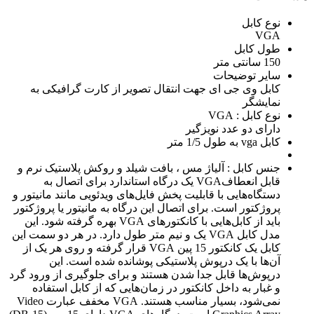
نوع کابل
VGA
طول کابل
150 سانتی متر
سایر توضیحات
کابل وی جی ای جهت انتقال تصویر از کارت گرافیکی به
نمایشگر
نوع کابل ‏‏:‏‏ VGA
دارای دو عدد نویزگیر
کابل vga به طول 1/5 متر
جنس کابل ‏‏:‏‏ آلیاژ مس ، بافت شیلد و روکش پلاستیک نرم و
قابل انعطاف
VGA یک درگاه استاندارد برای اتصال به
دستگاه‌هایی با قابلیت پخش فایل‌های ویدئویی مانند مانیتور و
پروژکتور است. برای اتصال این درگاه به مانیتور یا پروژکتور
باید از کابل‌هایی با کانکتورهای VGA بهره گرفته شود. این
مدل کابل VGA یک و نیم متر طول دارد. در هر دو سمت این
کابل یک کانکتور 15 پین VGA قرار گرفته و روی هر یک از
آن‌ها با یک درپوش پلاستیکی پوشانده شده است. این
درپوش‌ها قابل جدا شدن هستند و برای جلوگیری از ورود گرد
و غبار به داخل کانکتور در زمان‌هایی که از کابل استفاده
نمی‌شود، بسیار مناسب هستند. VGA مخفف عبارت Video