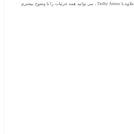
حسگر ردیابی حرکت جوانه ها هنگام حرکت دادن سر ، جهت صدا را مشخص می کند و یک حس واقع گرایانه قدرتمند را امکان پذیر می کند. به علاوه با Dolby Atmos ، می توانید همه جزئیات را با وضوح بیشتری