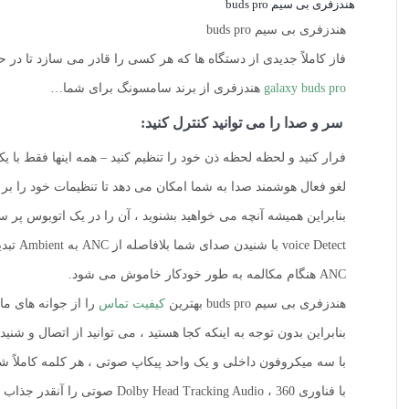
هندزفری بی سیم buds pro
هندزفری بی سیم buds pro
فاز کاملاً جدیدی از دستگاه ها که هر کسی را قادر می سازد تا در
galaxy buds pro
هندزفری از برند سامسونگ برای شما…
سر و صدا را می توانید کنترل کنید:
فرار کنید و لحظه لحظه ذن خود را تنظیم کنید – همه اینها فقط با ی
لغو فعال هوشمند صدا به شما امکان می دهد تا تنظیمات خود را بر 
بنابراین همیشه آنچه می خواهید بشنوید ، آن را در یک اتوبوس پر سر و 
voice Detect با شنیدن صدای شما بلافاصله از ANC به Ambient تبدیل می شود.
ANC هنگام مکالمه به طور خودکار خاموش می شود.
هندزفری بی سیم buds pro بهترین
کیفیت تماس
را از جوانه های ما 
بنابراین بدون توجه به اینکه کجا هستید ، می توانید از اتصال و شنی
با سه میکروفون داخلی و یک واحد پیکاپ صوتی ، هر کلمه کاملاً
با فناوری Dolby Head Tracking Audio ، 360 صوتی را آنقدر جذاب تجربه کنید که احساس کنید در وسط ویدئو ، فیلم یا نمایش تلویزیونی مورد علاقه خود قرار دارید.