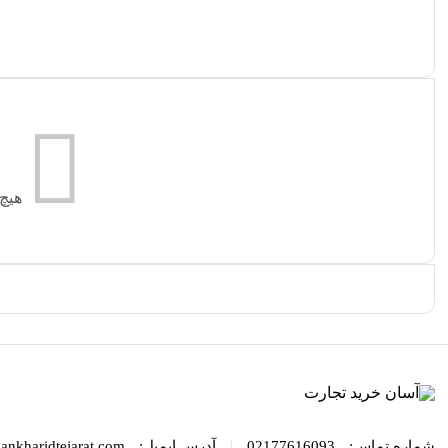
هیچ
|
شماره تماس:
02177616093
آدرس ایمیل:
ankharidtejarat.com