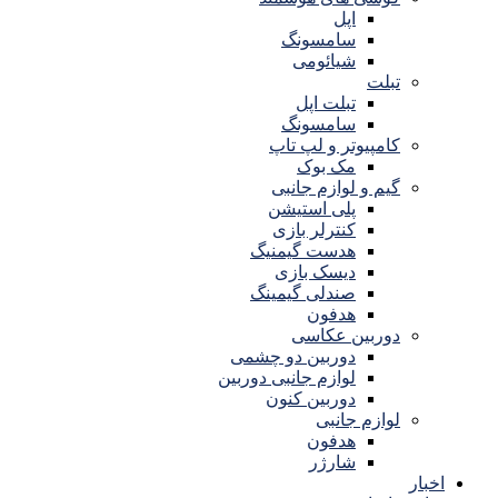
اپل
سامسونگ
شیائومی
تبلت
تبلت اپل
سامسونگ
کامپیوتر و لپ تاپ
مک بوک
گیم و لوازم جانبی
پلی استیشن
کنترلر بازی
هدست گیمنیگ
دیسک بازی
صندلی گیمینگ
هدفون
دوربین عکاسی
دوربین دو چشمی
لوازم جانبی دوربین
دوربین کنون
لوازم جانبی
هدفون
شارژر
اخبار