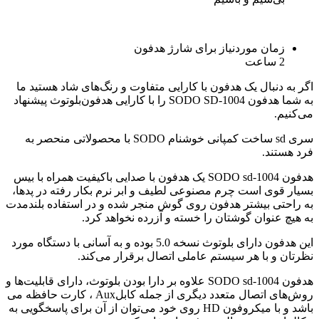
زمان موردنیاز برای شارژ هدفون
2 ساعت
اگر به دنبال یک هدفون با کارایی متفاوت و رنگ‌های شاد هستید ما
به شما هدفون SODO SD-1004 را با کارایی هدفون‌بلوتوث پیشنهاد
می‌کنیم.
سری sd ساخت کمپانی خوشنام SODO با محصولاتی منحصر به
فرد هستند.
هدفون SODO sd-1004 یک هدفون با صدایی باکیفیت همراه با بیس
بسیار قوی است چرم مصنوعی لطیف و ابر نرم بکار رفته در پدها،
به راحتی بیشتر هدفون روی گوش منجر شده و در استفاده بلندمدت
به هیچ عنوان گوشتان را خسته و آزرده نخواهد کرد.
این هدفون دارای بلوتوث نسخه 5.0 بوده و به آسانی با دستگاه مورد
نظرتان و با هر سیستم عاملی اتصال برقرار می‌کند.
هدفون SODO sd-1004 علاوه بر دارا بودن بلوتوث، دارای قابلیت‌ها و
روش‌های اتصال متعدد دیگری از جمله کابلAux ، کارت حافظه می
باشد و با میکروفون HD روی خود می‌توان از آن برای پاسخگویی به