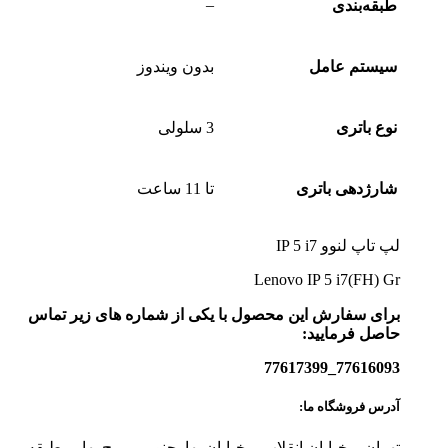
–
طبقه‌بندی
سیستم عامل
بدون ویندوز
نوع باتری
3 سلولی
شارژدهی باتری
تا 11 ساعت
لپ تاپ لنوو IP 5 i7
Lenovo IP 5 i7(FH) Gr
برای سفارش این محصول با یکی از شماره های زیر تماس
حاصل فرمایید:
77616093_77617399
آدرس فروشگاه ما:
تهران _ خیابان انقلاب _ خیابان بهارجنوبی _برج بهار_ طبقه