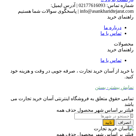
شماره تماس:
02177616093
|
آدرس ایمیل:
info@asankharidtejarat.com
|
پاسخگوی سوالات شما هستیم
راهنمای خرید
درباره ما
تماس با ما
محصولات
راهنمای خرید
تماس با ما
با خرید از آسان خرید تجارت ، صرفه جویی در وقت و هزینه خود
کنید.
نمایش بیشتر
- بستن
تمامی حقوق متعلق به فروشگاه اینترنتی آسان خرید تجارت می
باشد
فیلتر بر اساس شهر محصول
حذف همه
انصراف
تایید
فیلتر بر اساس شهر محصول
حذف همه