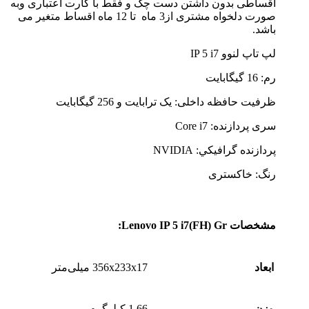
اقساطی بدون داشتن دست چک و فقط با کارت اعتباری وبه
صورت دلخواه مشتری از3 ماه تا 12 ماه اقساط متغیر می
باشد.
لپ تاپ لنوو IP 5 i7
رم: 16 گیگابایت
ظرفیت حافظه داخلی: یک ترابایت و 256 گیگابایت
سری پردازنده: Core i7
پردازنده گرافيکي: NVIDIA
رنگ: خاکستری
مشخصات Lenovo IP 5 i7(FH) Gr:
ابعاد
356x233x17 میلی‌متر
وزن
1.66 کیلوگرم