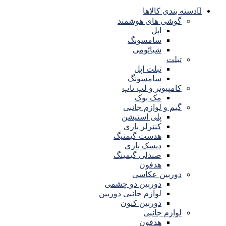
دسته بندی کالاها
گوشی های هوشمند
اپل
سامسونگ
شیائومی
تبلت
تبلت اپل
سامسونگ
کامپیوتر و لپ تاپ
مک بوک
گیم و لوازم جانبی
پلی استیشن
کنترلر بازی
هدست گیمنیگ
دیسک بازی
صندلی گیمینگ
هدفون
دوربین عکاسی
دوربین دو چشمی
لوازم جانبی دوربین
دوربین کنون
لوازم جانبی
هدفون