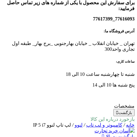
برای سفارش این محصول با یکی از شماره های زیر تماس حاصل
فرمایید:
77616093_77617399
آدرس فروشگاه ما:
تهران _ خیابان انقلاب _ خیابان بهارجنوبی _برج بهار_ طبقه اول
تجاری واحد300
ساعات کاری:
شنبه تا چهارشنبه ساعت 10 الی 18
پنج شنبه ها 10 الی 14
مشخصات
بازگشت
بازخورد درباره این کالا
خانه
/
کامپیوتر و لپ تاپ
/
لنوو
/
لپ تاپ لنوو IP 5 i7
بازگشت به بالا