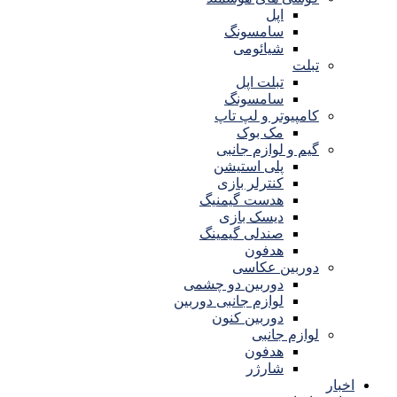
اپل
سامسونگ
شیائومی
تبلت
تبلت اپل
سامسونگ
کامپیوتر و لپ تاپ
مک بوک
گیم و لوازم جانبی
پلی استیشن
کنترلر بازی
هدست گیمنیگ
دیسک بازی
صندلی گیمینگ
هدفون
دوربین عکاسی
دوربین دو چشمی
لوازم جانبی دوربین
دوربین کنون
لوازم جانبی
هدفون
شارژر
اخبار