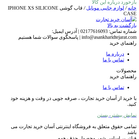
بازخورد درباره این کالا
خانه
/
لوازم جانبی موبایل
/
قاب گوشی IPHONE XS SILICONE
CASE
بازگشت به بالا
شماره تماس:
02177616093
|
آدرس ایمیل:
info@asankharidtejarat.com
|
پاسخگوی سوالات شما هستیم
راهنمای خرید
درباره ما
تماس با ما
محصولات
راهنمای خرید
تماس با ما
با خرید از آسان خرید تجارت ، صرفه جویی در وقت و هزینه خود
کنید.
نمایش بیشتر
- بستن
تمامی حقوق متعلق به فروشگاه اینترنتی آسان خرید تجارت می
باشد
فیلتر بر اساس شهر محصول
حذف همه