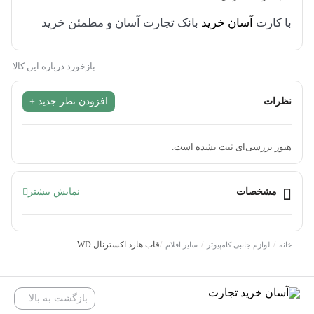
با کارت
آسان خرید
بانک تجارت آسان و مطمئن خرید
کنید.
بازخورد درباره این کالا
برای مقایسه به
سایت
مراجعه کنید.
نظرات
افزودن نظر جدید +
آسان خرید خدمتی از بانک تجارت می باشد.
که برای رفاه کارمندان خود با کارمزد دو درصد جدای از بهره اقساطی
هنوز بررسی‌ای ثبت نشده است.
بدون داشتن دست چک و فقط با کارت اعتباری وبه صورت دلخواه مشتری
از3 ماه تا 12 ماه اقساط متغیر می باشد.
مشخصات
نمایش بیشتر
قاب هارد اکسترنال WD
مشخصات
/
/
/
قاب هارد اکسترنال WD
خانه
لوازم جانبی کامپیوتر
سایر اقلام
وزن
47 گرم
بازگشت به بالا