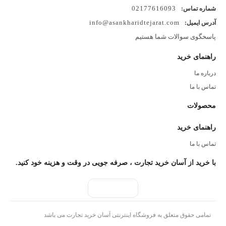
02177616093
شماره تماس:
مشخصات فنی
info@asankharidtejarat.com
آدرس ایمیل:
طراحی مشابه هارد اکسترنال وسترن دیجیتال Elements
پاسخگوی سوالات شما هستیم
راهنمای خرید
درباره ما
امکان تبدیل هارد 2.5 اینچی به هارد اکسترنال
تماس با ما
محصولات
درگاه USB3.0 برای اتصال به کامپیوتر
راهنمای خرید
تماس با ما
ابعاد
با خرید از آسان خرید تجارت ، صرفه جویی در وقت و هزینه خود کنید.
15 × 80 × 112
برای سفارش این محصول با شماره های زیر تماس حاصل فرمایید:
77617399_77616093
آدرس فروشگاه ما:
تمامی حقوق متعلق به فروشگاه اینترنتی آسان خرید تجارت می باشد