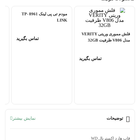
مودم تی پی لینک 8961 TP-
LINK
IL
فلش مموری وریتی VERITY
تماس بگیرید
مدل V806 ظرفیت 32GB
تماس بگیرید
توضیحات
نمایش بیشتر
قاب هارد اکسترنال WD