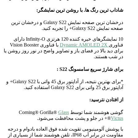
شاداب ترین رنگ ها. با روشن ترین نمایشگر:
درخشان ترین صفحه نمایش Galaxy S22 و درخشان ترین
صفحه نمایش Galaxy S22+ را تجربه کنید.
10 نمایشگرهای خیره کننده 120 هرتزی Infinity-O دارای
فناوری
Dynamic AMOLED 2X
با فناوری Vision Booster
برای دید بالا در فضای باز و تصاویر واضح در نور روز روشن یا
در شب هستند.
برای شارژ سریع سامسونگ S22 :
*برای بهترین نتیجه، از آداپتور برق 45 واتی با Galaxy S22+ و
آداپتور برق 25 واتی برای Galaxy S22 استفاده کنید.
از افتادن نترسید:
گوشی هوشمند شما توسط Corning® Gorilla®
Glass
Victus
®+ در جلو و پشت محافظت می‌شود.
با پوشش آلومینیومی تقویت شده فوق العاده بادوام و درجه
مقاومت در برابر آب IP68، تلفن هوشمند شما از بسیاری از