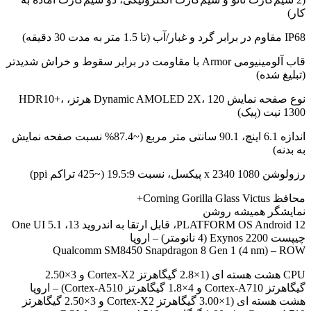
کار)
IP68 مقاوم در برابر گرد و غبار/آب (تا 1.5 متر به مدت 30 دقیقه)
قاب آلومینیومی Armor با مقاومت در برابر سقوط و خراش شدیدتر
(تبلیغ شده)
نوع صفحه نمایش Dynamic AMOLED 2X، 120 هرتز، HDR10+،
1300 نیت (پیک)
اندازه 6.1 اینچ، 90.1 سانتی متر مربع (~87.4% نسبت صفحه نمایش
به بدنه)
رزولوشن 1080 x 2340 پیکسل، نسبت 19.5:9 (~425 تراکم ppi)
محافظ Corning Gorilla Glass Victus+
نمایشگر همیشه روشن
PLATFORM OS Android 12، قابل ارتقا به اندروید 13، One UI 5.1
چیپست Exynos 2200 (4 نانومتر) – اروپا
Qualcomm SM8450 Snapdragon 8 Gen 1 (4 nm) – ROW
CPU هشت هسته ای (1×2.8 گیگاهرتز Cortex-X2 و 3×2.50
گیگاهرتز Cortex-A710 و 4×1.8 گیگاهرتز Cortex-A510) – اروپا
هشت هسته ای (1×3.00 گیگاهرتز Cortex-X2 و 3×2.50 گیگاهرتز