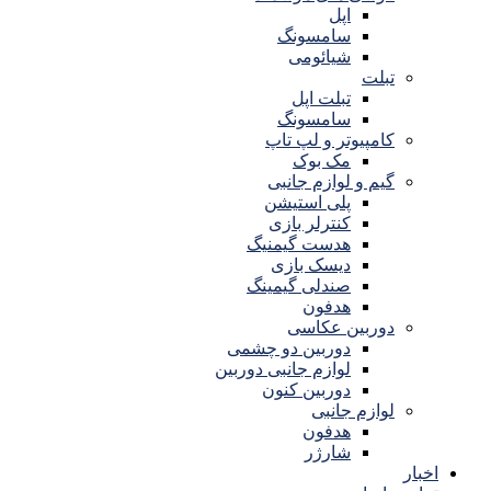
اپل
سامسونگ
شیائومی
تبلت
تبلت اپل
سامسونگ
کامپیوتر و لپ تاپ
مک بوک
گیم و لوازم جانبی
پلی استیشن
کنترلر بازی
هدست گیمنیگ
دیسک بازی
صندلی گیمینگ
هدفون
دوربین عکاسی
دوربین دو چشمی
لوازم جانبی دوربین
دوربین کنون
لوازم جانبی
هدفون
شارژر
اخبار