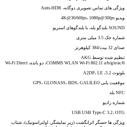
ویژگی های تماس تصویری دوگانه، Auto-HDR
ویدیو 4K@30/60fps، 1080p@30fps
SOUND بلندگو بله، با بلندگوهای استریو
شماره جک 3.5 میلی متری
صدای 32 بیت/384 کیلوهرتز
تنظیم شده توسط AKG
COMMS WLAN Wi-Fi 802.11 a/b/g/n/ac/6، دو بانده، Wi-Fi Direct
بلوتوث 5.2، A2DP، LE
موقعیت یابی GPS، GLONASS، BDS، GALILEO
NFC بله
شماره رادیو
USB USB Type-C 3.2، OTG
ویژگی ها حسگر اثرانگشت (زیر نمایشگر، اولتراسونیک)، شتاب