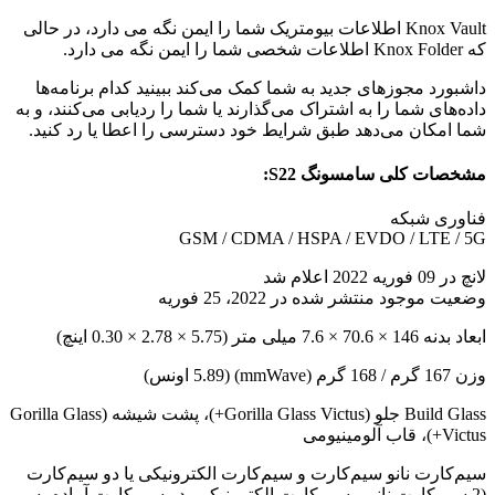
Knox Vault اطلاعات بیومتریک شما را ایمن نگه می دارد، در حالی
که Knox Folder اطلاعات شخصی شما را ایمن نگه می دارد.
داشبورد مجوزهای جدید به شما کمک می‌کند ببینید کدام برنامه‌ها
داده‌های شما را به اشتراک می‌گذارند یا شما را ردیابی می‌کنند، و به
شما امکان می‌دهد طبق شرایط خود دسترسی را اعطا یا رد کنید.
مشخصات کلی سامسونگ S22:
فناوری شبکه
GSM / CDMA / HSPA / EVDO / LTE / 5G
لانچ در 09 فوریه 2022 اعلام شد
وضعیت موجود منتشر شده در 2022، 25 فوریه
ابعاد بدنه 146 × 70.6 × 7.6 میلی متر (5.75 × 2.78 × 0.30 اینچ)
وزن 167 گرم / 168 گرم (mmWave) (5.89 اونس)
Build Glass جلو (Gorilla Glass Victus+)، پشت شیشه (Gorilla Glass
Victus+)، قاب آلومینیومی
سیم‌کارت نانو سیم‌کارت و سیم‌کارت الکترونیکی یا دو سیم‌کارت
(2 سیم‌کارت نانو و سیم‌کارت الکترونیکی، دو سیم‌کارت آماده به