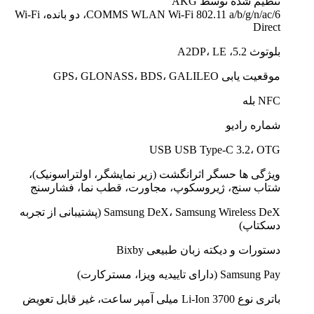
تنظیم شده توسط AKG
COMMS WLAN Wi-Fi 802.11 a/b/g/n/ac/6، دو بانده، Wi-Fi
Direct
بلوتوث 5.2، A2DP، LE
موقعیت یابی GPS، GLONASS، BDS، GALILEO
NFC بله
شماره رادیو
USB USB Type-C 3.2، OTG
ویژگی ها حسگر اثرانگشت (زیر نمایشگر، اولتراسونیک)،
شتاب سنج، ژیروسکوپ، مجاورت، قطب نما، فشارسنج
Samsung DeX، Samsung Wireless DeX (پشتیبانی از تجربه
دسکتاپ)
دستورات و دیکته زبان طبیعی Bixby
Samsung Pay (دارای تاییدیه ویزا، مسترکارت)
باتری نوع Li-Ion 3700 میلی آمپر ساعت، غیر قابل تعویض