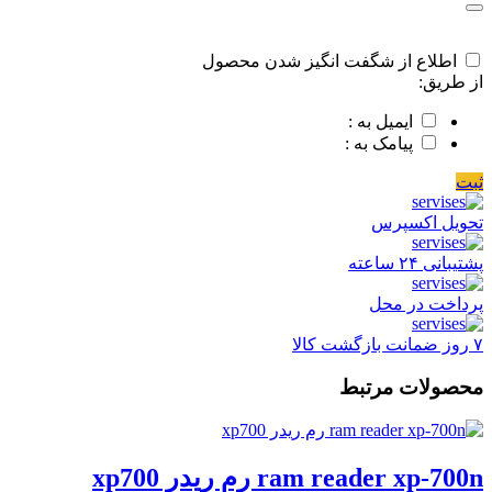
اطلاع از شگفت انگیز شدن محصول
از طریق:
ایمیل به :
پیامک به :
ثبت
تحویل اکسپرس
پشتیبانی ۲۴ ساعته
پرداخت در محل
۷ روز ضمانت بازگشت کالا
محصولات مرتبط
ram reader xp-700n رم ریدر xp700