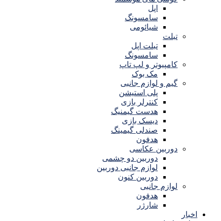
اپل
سامسونگ
شیائومی
تبلت
تبلت اپل
سامسونگ
کامپیوتر و لپ تاپ
مک بوک
گیم و لوازم جانبی
پلی استیشن
کنترلر بازی
هدست گیمنیگ
دیسک بازی
صندلی گیمینگ
هدفون
دوربین عکاسی
دوربین دو چشمی
لوازم جانبی دوربین
دوربین کنون
لوازم جانبی
هدفون
شارژر
اخبار