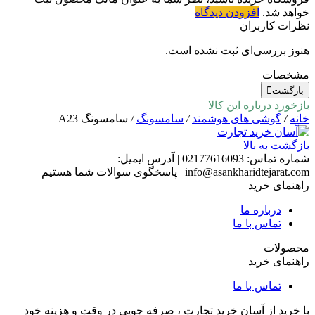
خواهد شد.
افزودن دیدگاه
نظرات کاربران
هنوز بررسی‌ای ثبت نشده است.
مشخصات
بازگشت
بازخورد درباره این کالا
خانه
/
گوشی های هوشمند
/
سامسونگ
/
سامسونگ A23
بازگشت به بالا
شماره تماس:
02177616093
|
آدرس ایمیل:
info@asankharidtejarat.com
|
پاسخگوی سوالات شما هستیم
راهنمای خرید
درباره ما
تماس با ما
محصولات
راهنمای خرید
تماس با ما
با خرید از آسان خرید تجارت ، صرفه جویی در وقت و هزینه خود