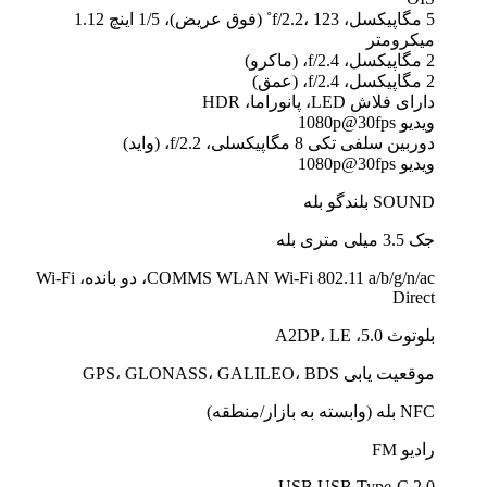
5 مگاپیکسل، f/2.2، 123˚ (فوق عریض)، 1/5 اینچ 1.12
میکرومتر
2 مگاپیکسل، f/2.4، (ماکرو)
2 مگاپیکسل، f/2.4، (عمق)
دارای فلاش LED، پانوراما، HDR
ویدیو 1080p@30fps
دوربین سلفی تکی 8 مگاپیکسلی، f/2.2، (واید)
ویدیو 1080p@30fps
SOUND بلندگو بله
جک 3.5 میلی متری بله
COMMS WLAN Wi-Fi 802.11 a/b/g/n/ac، دو بانده، Wi-Fi
Direct
بلوتوث 5.0، A2DP، LE
موقعیت یابی GPS، GLONASS، GALILEO، BDS
NFC بله (وابسته به بازار/منطقه)
رادیو FM
USB USB Type-C 2.0