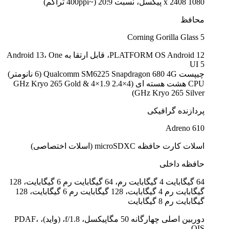
1080 x 2408 پیکسل، نسبت 20:9 (~400ppi تراکم)
محافظ
Corning Gorilla Glass 5
PLATFORM OS Android 12، قابل ارتقا به Android 13، One
UI 5
چیپست Qualcomm SM6225 Snapdragon 680 4G (6 نانومتر)
CPU هشت هسته ای (4×2.4 GHz Kryo 265 Gold & 4×1.9
GHz Kryo 265 Silver)
پردازنده گرافیکی
Adreno 610
اسلات کارت حافظه microSDXC (اسلات اختصاصی)
حافظه داخلی
64 گیگابایت 4 گیگابایت رم، 64 گیگابایت رم 6 گیگابایت، 128
گیگابایت رم 4 گیگابایت، 128 گیگابایت رم 6 گیگابایت، 128
گیگابایت رم 8 گیگابایت
دوربین اصلی چهارگانه 50 مگاپیکسل، f/1.8، (واید)، PDAF،
OIS