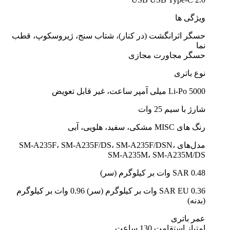
ویژگی ها
حسگر اثرانگشت (در کنار)، شتاب سنج، ژیروسکوپ، قطب
نما
حسگر مجاورت مجازی
نوع باتری
Li-Po 5000 میلی آمپر ساعت، غیر قابل تعویض
شارژ با سیم 25 وات
رنگ های MISC مشکی، سفید، هلویی، آبی
مدل‌های SM-A235F، SM-A235F/DS، SM-A235F/DSN،
SM-A235M، SM-A235M/DS
SAR 0.48 وات بر کیلوگرم (سر)
SAR EU 0.36 وات بر کیلوگرم (سر) 0.96 وات بر کیلوگرم
(بدنه)
عمر باتری
امتیاز استقامت 130 ساعت