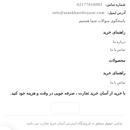
02177616093
شماره تماس:
نوع کالا
DSLR با لنز (کیت)
info@asankharidtejarat.com
آدرس ایمیل:
شرکت سازنده
کانن – Canon
پاسخگوی سوالات شما هستیم
تاریخ معرفی
Apr 10, 2019
گارانتی برحسب انتخاب
راهنمای خرید
گارانتی 36 ماهه نورنگار
درباره ما
گارانتی طلایی نورنگار(بیمه + گارانتی) 15 ماههدوربین کانن CANON
تماس با ما
250D KIT 18_55 III
رنگ
مشکی
محصولات
وزن
449 گرم
راهنمای خرید
ابعاد
122x93x70 میلیمتر
ضد نفوذ
خیر
تماس با ما
با خرید از آسان خرید تجارت ، صرفه جویی در وقت و هزینه خود کنید.
نام محصول
CANON EOS 250D Kit EF-S 18-55 mm f/3.5-5.6 III
نوع کالا
DSLR با لنز (کیت)
شرکت سازنده
کانن – Canon
تاریخ معرفی
Apr 10, 2019
تمامی حقوق متعلق به فروشگاه اینترنتی آسان خرید تجارت می باشد
گارانتی برحسب انتخاب