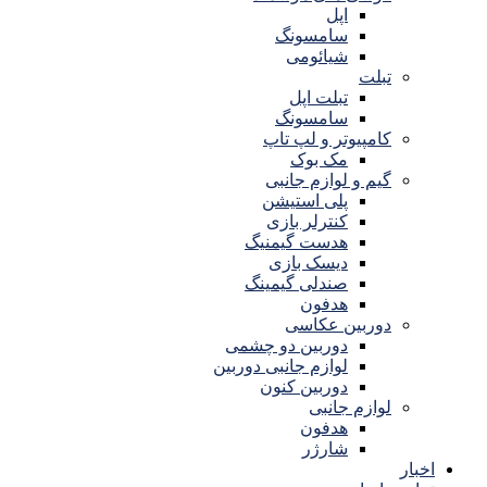
اپل
سامسونگ
شیائومی
تبلت
تبلت اپل
سامسونگ
کامپیوتر و لپ تاپ
مک بوک
گیم و لوازم جانبی
پلی استیشن
کنترلر بازی
هدست گیمنیگ
دیسک بازی
صندلی گیمینگ
هدفون
دوربین عکاسی
دوربین دو چشمی
لوازم جانبی دوربین
دوربین کنون
لوازم جانبی
هدفون
شارژر
اخبار