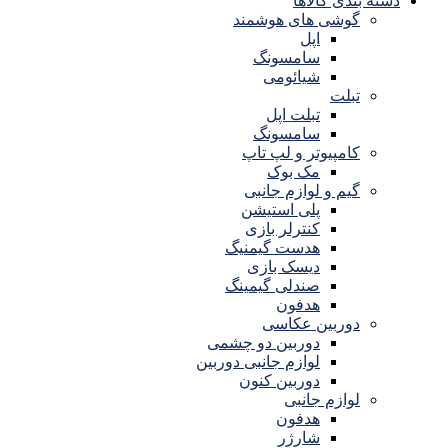
دسته بندی کالاها
گوشی های هوشمند
اپل
سامسونگ
شیائومی
تبلت
تبلت اپل
سامسونگ
کامپیوتر و لپ تاپ
مک بوک
گیم و لوازم جانبی
پلی استیشن
کنترلر بازی
هدست گیمنیگ
دیسک بازی
صندلی گیمینگ
هدفون
دوربین عکاسی
دوربین دو چشمی
لوازم جانبی دوربین
دوربین کنون
لوازم جانبی
هدفون
شارژر