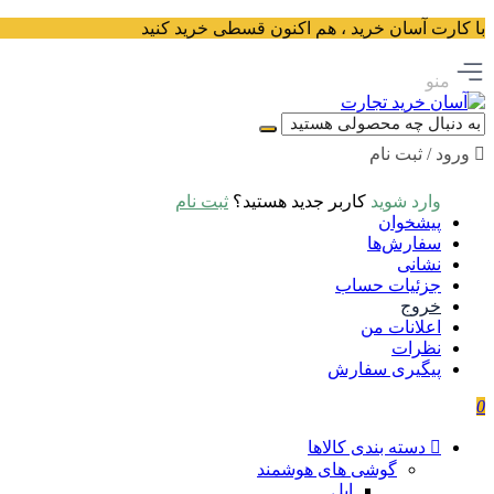
با کارت آسان خرید ، هم اکنون قسطی خرید کنید
منو
ورود / ثبت نام
وارد شوید
کاربر جدید هستید؟
ثبت نام
پیشخوان
سفارش‌ها
نشانی
جزئیات حساب
خروج
اعلانات من
نظرات
پیگیری سفارش
0
دسته بندی کالاها
گوشی های هوشمند
اپل