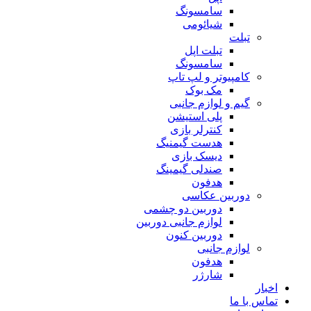
سامسونگ
شیائومی
تبلت
تبلت اپل
سامسونگ
کامپیوتر و لپ تاپ
مک بوک
گیم و لوازم جانبی
پلی استیشن
کنترلر بازی
هدست گیمنیگ
دیسک بازی
صندلی گیمینگ
هدفون
دوربین عکاسی
دوربین دو چشمی
لوازم جانبی دوربین
دوربین کنون
لوازم جانبی
هدفون
شارژر
اخبار
تماس با ما