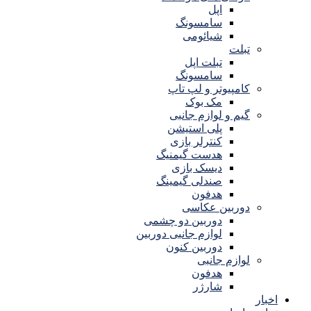
اپل
سامسونگ
شیائومی
تبلت
تبلت اپل
سامسونگ
کامپیوتر و لپ تاپ
مک بوک
گیم و لوازم جانبی
پلی استیشن
کنترلر بازی
هدست گیمنیگ
دیسک بازی
صندلی گیمینگ
هدفون
دوربین عکاسی
دوربین دو چشمی
لوازم جانبی دوربین
دوربین کنون
لوازم جانبی
هدفون
شارژر
اخبار