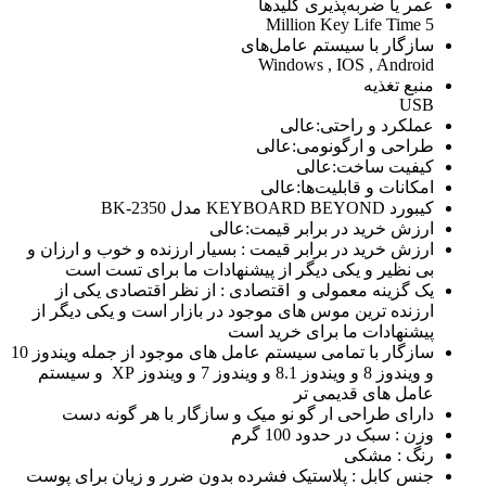
عمر یا ضربه‌پذیری کلیدها
5 Million Key Life Time
سازگار با سیستم عامل‌های
Windows , IOS , Android
منبع تغذیه
USB
عملکرد و راحتی:عالی
طراحی و ارگونومی:عالی
کیفیت ساخت:عالی
امکانات و قابلیت‌ها:عالی
کیبورد KEYBOARD BEYOND مدل BK-2350
ارزش خرید در برابر قیمت:عالی
ارزش خرید در برابر قیمت : بسیار ارزنده و خوب و ارزان و
بی نظیر و یکی دیگر از پیشنهادات ما برای تست است
یک گزینه معمولی و اقتصادی : از نظر اقتصادی یکی از
ارزنده ترین موس های موجود در بازار است و یکی دیگر از
پیشنهادات ما برای خرید است
سازگار با تمامی سیستم عامل های موجود از جمله ویندوز 10
و ویندوز 8 و ویندوز 8.1 و ویندوز 7 و ویندوز XP و سیستم
عامل های قدیمی تر
دارای طراحی ار گو نو میک و سازگار با هر گونه دست
وزن : سبک در حدود 100 گرم
رنگ : مشکی
جنس کابل : پلاستیک فشرده بدون ضرر و زیان برای پوست