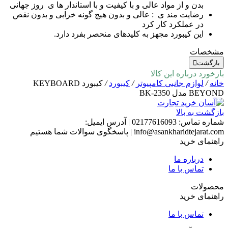
بدن و از مواد عالی و با کیفیت و با استاندار ها ی روز جهانی
رضایت مند ی : عالی و بدون هیچ گونه خرابی و بدون نقص
در عملکرد کار کرد
این کیبورد مجهز به کلیدهای منحصر بفرد دارد.
مشخصات
بازگشت
بازخورد درباره این کالا
خانه
/
لوازم جانبی کامپیوتر
/
کیبورد
/
کیبورد KEYBOARD
BEYOND مدل BK-2350
بازگشت به بالا
شماره تماس:
02177616093
|
آدرس ایمیل:
info@asankharidtejarat.com
|
پاسخگوی سوالات شما هستیم
راهنمای خرید
درباره ما
تماس با ما
محصولات
راهنمای خرید
تماس با ما