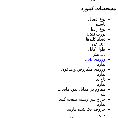
مشخصات کیبورد
نوع اتصال
باسیم
نوع رابط
پورت USB
تعداد کلیدها
104 عدد
طول کابل
1.5 متر
ورودی USB
ندارد
ورودی میکروفن و هدفون
ندارد
تاچ پد
ندارد
مقاوم در مقابل نفوذ مایعات
بله
چراغ‌ پس زمینه صفحه کلید
ندارد
حروف حک شده فارسی
دارد