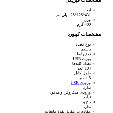
مشخصات فیزیکی
ابعاد
431*126*26 میلی‌متر
وزن
400 گرم
مشخصات کیبورد
نوع اتصال
باسیم
نوع رابط
پورت USB
تعداد کلیدها
104 عدد
طول کابل
1.5 متر
ورودی USB
ندارد
ورودی میکروفن و هدفون
ندارد
تاچ پد
ندارد
مقاوم در مقابل نفوذ مایعات