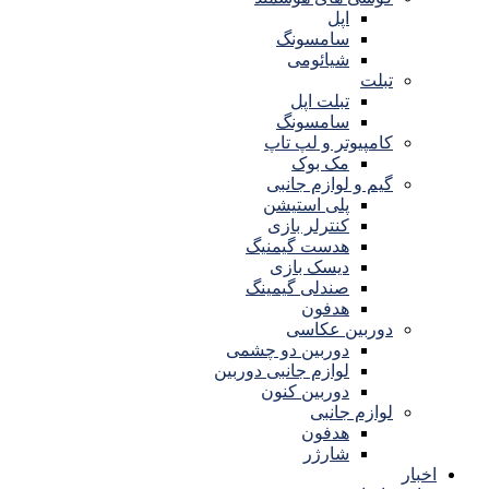
اپل
سامسونگ
شیائومی
تبلت
تبلت اپل
سامسونگ
کامپیوتر و لپ تاپ
مک بوک
گیم و لوازم جانبی
پلی استیشن
کنترلر بازی
هدست گیمنیگ
دیسک بازی
صندلی گیمینگ
هدفون
دوربین عکاسی
دوربین دو چشمی
لوازم جانبی دوربین
دوربین کنون
لوازم جانبی
هدفون
شارژر
اخبار