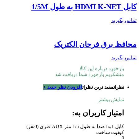
کابل HDMI K-NET به طول 1/5M
تماس بگیرید
محافظ برق فرحان الکتریک
تماس بگیرید
بازخورد درباره این کالا
متشکریم بازخورد شما دریافت شد
نظرات
مفید ترین نظرات
افزودن نظر جدید +
نمایش بیشتر
امتیاز کاربران به:
کابل 1به1صدا به طول 1/5 متر AUX فنری
(0نفر)
کیفیت ساخت
0