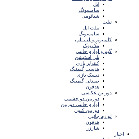
اپل
سامسونگ
شیائومی
تبلت
تبلت اپل
سامسونگ
کامپیوتر و لپ تاپ
مک بوک
گیم و لوازم جانبی
پلی استیشن
کنترلر بازی
هدست گیمنیگ
دیسک بازی
صندلی گیمینگ
هدفون
دوربین عکاسی
دوربین دو چشمی
لوازم جانبی دوربین
دوربین کنون
لوازم جانبی
هدفون
شارژر
اخبار