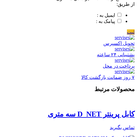
از طریق:
ایمیل به :
پیامک به :
ثبت
تحویل اکسپرس
پشتیبانی ۲۴ ساعته
پرداخت در محل
۷ روز ضمانت بازگشت کالا
محصولات مرتبط
کابل پرینتر D_NET سه متری
تماس بگیرید