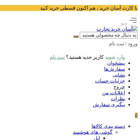
با کارت آسان خرید ، هم اکنون قسطی خرید کنید
منو
ورود / ثبت نام
وارد شوید
کاربر جدید هستید؟
ثبت نام
پیشخوان
سفارش‌ها
نشانی
جزئیات حساب
خروج
اعلانات من
نظرات
پیگیری سفارش
0
دسته بندی کالاها
گوشی های هوشمند
اپل