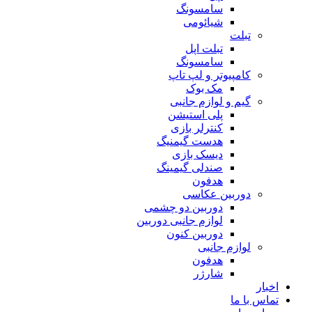
سامسونگ
شیائومی
تبلت
تبلت اپل
سامسونگ
کامپیوتر و لپ تاپ
مک بوک
گیم و لوازم جانبی
پلی استیشن
کنترلر بازی
هدست گیمنیگ
دیسک بازی
صندلی گیمینگ
هدفون
دوربین عکاسی
دوربین دو چشمی
لوازم جانبی دوربین
دوربین کنون
لوازم جانبی
هدفون
شارژر
اخبار
تماس با ما