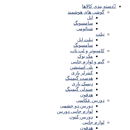
دسته بندی کالاها
گوشی های هوشمند
اپل
سامسونگ
شیائومی
تبلت
تبلت اپل
سامسونگ
کامپیوتر و لپ تاپ
مک بوک
گیم و لوازم جانبی
پلی استیشن
کنترلر بازی
هدست گیمنیگ
دیسک بازی
صندلی گیمینگ
هدفون
دوربین عکاسی
دوربین دو چشمی
لوازم جانبی دوربین
دوربین کنون
لوازم جانبی
هدفون