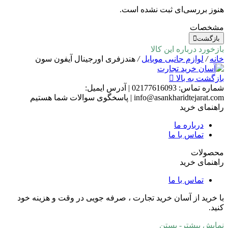
هنوز بررسی‌ای ثبت نشده است.
مشخصات
بازگشت
بازخورد درباره این کالا
خانه
/
لوازم جانبی موبایل
/
هندزفری اورجینال آیفون سون
بازگشت به بالا
شماره تماس:
02177616093
|
آدرس ایمیل:
info@asankharidtejarat.com
|
پاسخگوی سوالات شما هستیم
راهنمای خرید
درباره ما
تماس با ما
محصولات
راهنمای خرید
تماس با ما
با خرید از آسان خرید تجارت ، صرفه جویی در وقت و هزینه خود
کنید.
نمایش بیشتر
- بستن