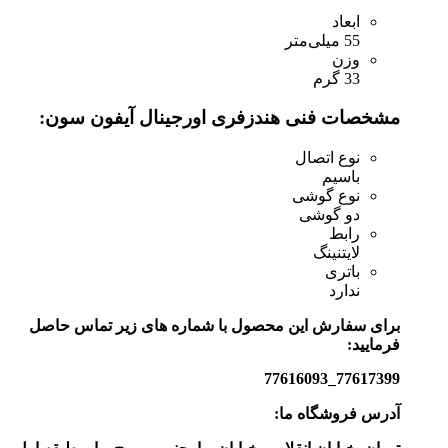
ابعاد
55 میلی‌متر
وزن
33 گرم
مشخصات فنی هندزفری اورجینال آیفون سون:
نوع اتصال
باسیم
نوع گوشی
دو گوشی
رابط
لایتنینگ
باتری
ندارد
برای سفارش این محصول با شماره های زیر تماس حاصل
فرمایید:
77617399_77616093
آدرس فروشگاه ما: