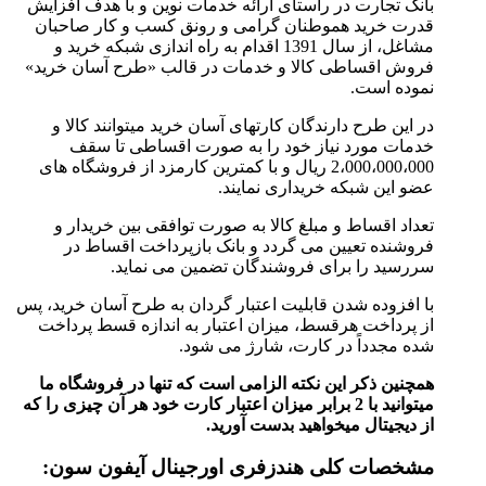
بانک تجارت در راستای ارائه خدمات نوین و با هدف افزایش
قدرت خرید هموطنان گرامی و رونق کسب و کار صاحبان
مشاغل، از سال 1391 اقدام به راه اندازی شبکه خرید و
فروش اقساطی کالا و خدمات در قالب «طرح آسان خرید»
نموده است.
در این طرح دارندگان کارتهای آسان خرید میتوانند کالا و
خدمات مورد نیاز خود را به صورت اقساطی تا سقف
2،000،000،000 ریال و با کمترین کارمزد از فروشگاه های
عضو این شبکه خریداری نمایند.
تعداد اقساط و مبلغ کالا به صورت توافقی بین خریدار و
فروشنده تعیین می گردد و بانک بازپرداخت اقساط در
سررسید را برای فروشندگان تضمین می نماید.
با افزوده شدن قابلیت اعتبار گردان به طرح آسان خرید، پس
از پرداخت هرقسط، میزان اعتبار به اندازه قسط پرداخت
شده مجدداً در کارت، شارژ می شود.
همچنین ذکر این نکته الزامی است که تنها در فروشگاه ما
میتوانید با 2 برابر میزان اعتبار کارت خود هر آن چیزی را که
از دیجیتال میخواهید بدست آورید.
مشخصات کلی هندزفری اورجینال آیفون سون: