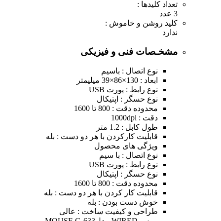
تعداد کلیدها :
3 عدد
کلید روشن و خاموش :
ندارد
مشخـصات فنی و فیزیکی
نوع اتصال : باسیم
ابعاد : 130×86×39 میلیمتر
نوع رابط :
پورت USB
نوع حسگر :
اپتیکال
محدوده دقت :
800 تا 1600
دقت :
1000dpi
طول کابل :
1.2 متر
قابلیت کارکردن با هر دو دست :
بله
ویژگی های محصول
نوع اتصال : با سیم
نوع رابط : پورت USB
نوع حسگر : اپتیکال
محدوده دقت : 800 تا 1600
قابلیت کار کردن با هر دو دست : بله
خوش دست بودن : بله
طراحی و کیفیت ساخت : عالی
موس WIRED مدلMOUSE G-633