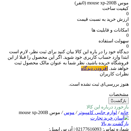
موس mouse xp-200B
(0نفر)
کیفیت ساخت
0
ارزش خرید به نسبت قیمت
0
امکانات و قابلیت ها
0
سهولت استفاده
0
دیدگاه خود را در باره این کالا بیان کنید
برای ثبت نظر، لازم است
ابتدا وارد حساب کاربری خود شوید. اگر این محصول را قبلا از این
فروشگاه خریده باشید، نظر شما به عنوان مالک محصول ثبت
خواهد شد.
افزودن دیدگاه
نظرات کاربران
هنوز بررسی‌ای ثبت نشده است.
مشخصات
بازگشت
بازخورد درباره این کالا
خانه
/
لوازم جانبی کامپیوتر
/
موس
/
موس mouse xp-200B
بازگشت به بالا
شماره تماس:
02177616093
|
آدرس ایمیل: