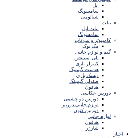
اپل
سامسونگ
شیائومی
تبلت
تبلت اپل
سامسونگ
کامپیوتر و لپ تاپ
مک بوک
گیم و لوازم جانبی
پلی استیشن
کنترلر بازی
هدست گیمنیگ
دیسک بازی
صندلی گیمینگ
هدفون
دوربین عکاسی
دوربین دو چشمی
لوازم جانبی دوربین
دوربین کنون
لوازم جانبی
هدفون
شارژر
اخبار