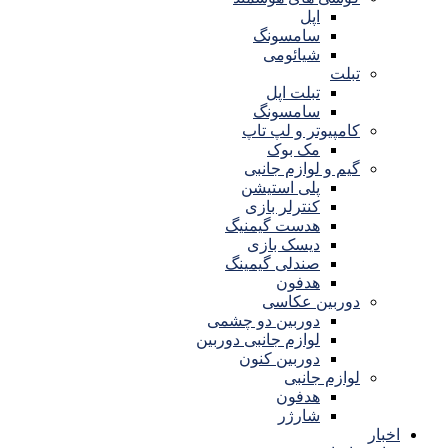
اپل
سامسونگ
شیائومی
تبلت
تبلت اپل
سامسونگ
کامپیوتر و لپ تاپ
مک بوک
گیم و لوازم جانبی
پلی استیشن
کنترلر بازی
هدست گیمنیگ
دیسک بازی
صندلی گیمینگ
هدفون
دوربین عکاسی
دوربین دو چشمی
لوازم جانبی دوربین
دوربین کنون
لوازم جانبی
هدفون
شارژر
اخبار