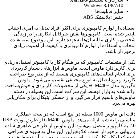
Windows 8.1/8/7/10
سایر قابلیت‌ها
جنس: پلاستیک ABS
استفاده از لوازم کامپیوتری برای اکثر افراد تبدیل به امری اجتناب
ناپذیر شده است. کامپیوترها نقش غیرقابل انکاری را در زندگی
شخصی و کاری ما انسان‌ها به‌عهده دارند. این موضوع سبب‌شده
انتخاب و استفاده از لوازم کامپیوتری با کیفیت از اهمیت زیادی
برخوردار باشد.
یکی از متعلقات کامپیوتر که در هنگام کار با کامپیوتر استفاده زیادی
برای کاربر دارد ماوس است. ماوس‌ها ابزارهایی بسیار کاربردی
برای انجام فعالیت‌های کامپیوتری هستند که از نظر نوع طراحی،
کاربرد و نوع اتصال به انواع مختلفی تقسیم می‌شوند. ماوس
«گرین» مدل
«GM400»
یکی از محصولات کاربردی و خوش‌ساخت
ارائه شده به بازار توسط این شرکت است. این وسیله در دسته
ماوس‌های باسیم قرار می‌گیرد و از حسگر اپتیکال برای مکان‌یابی
بهره می‌برد.
دقت این ماوس 1000 نقطه در اینچ است که در نتیجه عملکرد
مناسبی را به شما ارائه می‌هد. ماوس
GM400
از طریق پورت
USB
2.0
به کامپیوتر متصل می‌شود. این ماوس از طراحی ظاهری ساده
و زیبایی برخوردار است. علاوه‌براین، این مدل به شیوه‌ای طراحی
شده که امکان کار کردن راحت و بدون دردسر با آن توسط هر دو