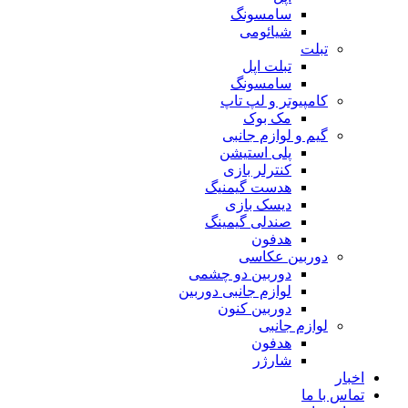
سامسونگ
شیائومی
تبلت
تبلت اپل
سامسونگ
کامپیوتر و لپ تاپ
مک بوک
گیم و لوازم جانبی
پلی استیشن
کنترلر بازی
هدست گیمنیگ
دیسک بازی
صندلی گیمینگ
هدفون
دوربین عکاسی
دوربین دو چشمی
لوازم جانبی دوربین
دوربین کنون
لوازم جانبی
هدفون
شارژر
اخبار
تماس با ما