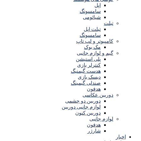
اپل
سامسونگ
شیائومی
تبلت
تبلت اپل
سامسونگ
کامپیوتر و لپ تاپ
مک بوک
گیم و لوازم جانبی
پلی استیشن
کنترلر بازی
هدست گیمنیگ
دیسک بازی
صندلی گیمینگ
هدفون
دوربین عکاسی
دوربین دو چشمی
لوازم جانبی دوربین
دوربین کنون
لوازم جانبی
هدفون
شارژر
اخبار