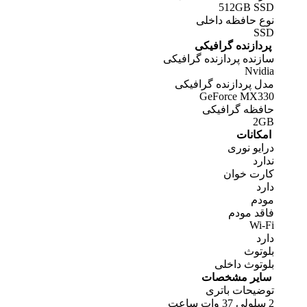
512GB SSD
نوع حافظه داخلی
SSD
پردازنده گرافیکی
سازنده پردازنده گرافیکی
Nvidia
مدل پردازنده گرافیکی
GeForce MX330
حافظه گرافیکی
2GB
امکانات
درایو نوری
ندارد
کارت خوان
دارد
مودم
فاقد مودم
Wi-Fi
دارد
بلوتوث
بلوتوث داخلی
سایر مشخصات
توضیحات باتری
2 سلولی 37 وات ساعت