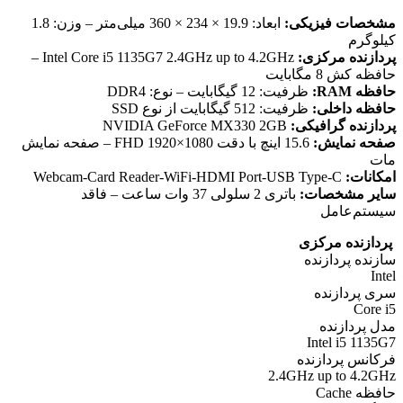
مشخصات فیزیکی:
ابعاد: 19.9 × 234 × 360 میلی‌متر – وزن: 1.8
کیلوگرم
پردازنده مرکزی:
Intel Core i5 1135G7 2.4GHz up to 4.2GHz –
حافظه کش 8 مگابایت
حافظه RAM:
ظرفیت: 12 گيگابايت – نوع: DDR4
حافظه داخلی:
ظرفیت: 512 گیگابایت از نوع SSD
پردازنده گرافیکی:
NVIDIA GeForce MX330 2GB
صفحه نمایش:
15.6 اينچ با دقت FHD 1920×1080 – صفحه نمایش
مات
امکانات:
Webcam-Card Reader-WiFi-HDMI Port-USB Type-C
سایر مشخصات:
باتری 2 سلولی 37 وات ساعت – فاقد
سيستم‌عامل
پردازنده مرکزی
سازنده پردازنده
Intel
سری پردازنده
Core i5
مدل پردازنده
Intel i5 1135G7
فرکانس پردازنده
2.4GHz up to 4.2GHz
حافظه Cache