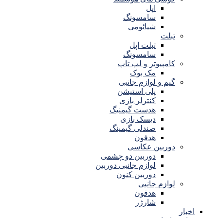
اپل
سامسونگ
شیائومی
تبلت
تبلت اپل
سامسونگ
کامپیوتر و لپ تاپ
مک بوک
گیم و لوازم جانبی
پلی استیشن
کنترلر بازی
هدست گیمنیگ
دیسک بازی
صندلی گیمینگ
هدفون
دوربین عکاسی
دوربین دو چشمی
لوازم جانبی دوربین
دوربین کنون
لوازم جانبی
هدفون
شارژر
اخبار