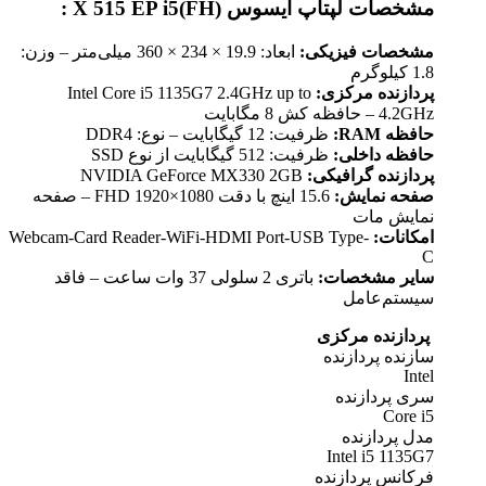
مشخصات لپتاپ ایسوس X 515 EP i5(FH) :
مشخصات فیزیکی:
ابعاد: 19.9 × 234 × 360 میلی‌متر – وزن:
1.8 کیلوگرم
پردازنده مرکزی:
Intel Core i5 1135G7 2.4GHz up to
4.2GHz – حافظه کش 8 مگابایت
حافظه RAM:
ظرفیت: 12 گيگابايت – نوع: DDR4
حافظه داخلی:
ظرفیت: 512 گیگابایت از نوع SSD
پردازنده گرافیکی:
NVIDIA GeForce MX330 2GB
صفحه نمایش:
15.6 اينچ با دقت FHD 1920×1080 – صفحه
نمایش مات
امکانات:
Webcam-Card Reader-WiFi-HDMI Port-USB Type-
C
سایر مشخصات:
باتری 2 سلولی 37 وات ساعت – فاقد
سيستم‌عامل
پردازنده مرکزی
سازنده پردازنده
Intel
سری پردازنده
Core i5
مدل پردازنده
Intel i5 1135G7
فرکانس پردازنده