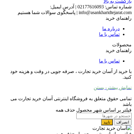
بازگشت به بالا
شماره تماس:
02177616093
|
آدرس ایمیل:
info@asankharidtejarat.com
|
پاسخگوی سوالات شما هستیم
راهنمای خرید
درباره ما
تماس با ما
محصولات
راهنمای خرید
تماس با ما
با خرید از آسان خرید تجارت ، صرفه جویی در وقت و هزینه خود
کنید.
نمایش بیشتر
- بستن
تمامی حقوق متعلق به فروشگاه اینترنتی آسان خرید تجارت می
باشد
فیلتر بر اساس شهر محصول
حذف همه
انصراف
تایید
فیلتر بر اساس شهر محصول
حذف همه