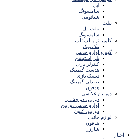
اپل
سامسونگ
شیائومی
تبلت
تبلت اپل
سامسونگ
کامپیوتر و لپ تاپ
مک بوک
گیم و لوازم جانبی
پلی استیشن
کنترلر بازی
هدست گیمنیگ
دیسک بازی
صندلی گیمینگ
هدفون
دوربین عکاسی
دوربین دو چشمی
لوازم جانبی دوربین
دوربین کنون
لوازم جانبی
هدفون
شارژر
اخبار