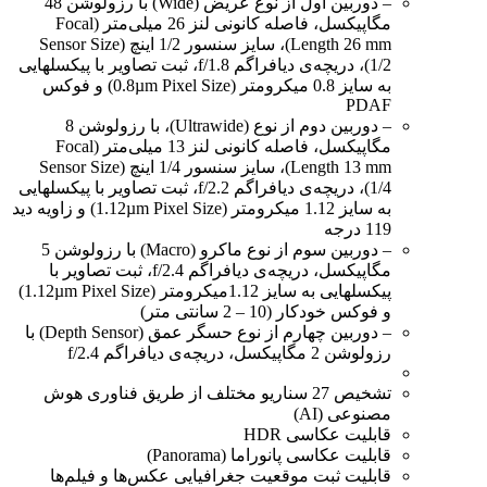
– دوربین اول از نوع عریض (Wide) با رزولوشن 48
مگاپیکسل، فاصله کانونی لنز 26 میلی‌متر (Focal
Length 26 mm)، سایز سنسور 1/2 اینچ (Sensor Size
1/2)، دریچه‌ی دیافراگم f/1.8، ثبت تصاویر با پیکسل‎هایی
به سایز 0.8 میکرومتر (0.8µm Pixel Size) و فوکس
PDAF
– دوربین دوم از نوع (Ultrawide)، با رزولوشن 8
مگاپیکسل، فاصله کانونی لنز 13 میلی‌متر (Focal
Length 13 mm)، سایز سنسور 1/4 اینچ (Sensor Size
1/4)، دریچه‌ی دیافراگم f/2.2، ثبت تصاویر با پیکسل‎هایی
به سایز 1.12 میکرومتر (1.12µm Pixel Size) و زاویه دید
119 درجه
– دوربین سوم از نوع ماکرو (Macro) با رزولوشن 5
مگاپیکسل، دریچه‌ی دیافراگم f/2.4، ثبت تصاویر با
پیکسل‎هایی به سایز 1.12میکرومتر (1.12µm Pixel Size)
و فوکس خودکار (10 – 2 سانتی متر)
– دوربین چهارم از نوع حسگر عمق (Depth Sensor) با
رزولوشن 2 مگاپیکسل، دریچه‌ی دیافراگم f/2.4
تشخیص 27 سناریو مختلف از طریق فناوری هوش
مصنوعی (AI)
قابلیت عکاسی HDR
قابلیت عکاسی پانوراما (Panorama)
قابلیت ثبت موقعیت جغرافیایی عکس‌ها و فیلم‌ها