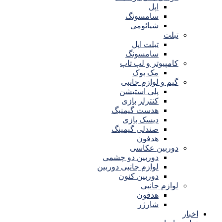
اپل
سامسونگ
شیائومی
تبلت
تبلت اپل
سامسونگ
کامپیوتر و لپ تاپ
مک بوک
گیم و لوازم جانبی
پلی استیشن
کنترلر بازی
هدست گیمنیگ
دیسک بازی
صندلی گیمینگ
هدفون
دوربین عکاسی
دوربین دو چشمی
لوازم جانبی دوربین
دوربین کنون
لوازم جانبی
هدفون
شارژر
اخبار