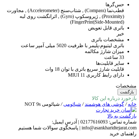
حس‌گرها
قطب‌نما (Compass) , شتاب‌سنج (Accelerometer) , مجاورت
(Proximity) , ژیروسکوپ (Gyro) , اثرانگشت روی لبه
(FingerPrint|Side-Mounted)
باتری قابل تعویض
خیر
مشخصات باتری
باتری لیتیوم-پلیمر با ظرفیت 5020 میلی آمپر ساعت
میزان شارژ مکالمه
33 ساعت
سایر قابلیت‌ها
قابلیت شارژ سریع باتری با توان 18 وات
دارای رابط کاربری MIUI 11
مشخصات
بازگشت
بازخورد درباره این کالا
خانه
/
گوشی های هوشمند
/
شیائومی
/
شیائومی NOT 9s
بازگشت به بالا
شماره تماس:
02177616093
|
آدرس ایمیل:
info@asankharidtejarat.com
|
پاسخگوی سوالات شما هستیم
راهنمای خرید