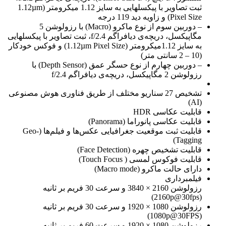
ثبت تصاویر با پیکسل‎هایی به سایز 1.12 میکرومتر (1.12µm
Pixel Size) و زاویه دید 119 درجه
– دوربین سوم از نوع ماکرو (Macro) با رزولوشن 5
مگاپیکسل، دریچه‌ی دیافراگم f/2.4، ثبت تصاویر با پیکسل‎هایی
به سایز 1.12میکرومتر (1.12µm Pixel Size) و فوکس خودکار
(10 – 2 سانتی متر)
– دوربین چهارم از نوع حسگر عمق (Depth Sensor) با
رزولوشن 2 مگاپیکسل، دریچه‌ی دیافراگم f/2.4
تشخیص 27 سناریو مختلف از طریق فناوری هوش مصنوعی
(AI)
قابلیت عکاسی HDR
قابلیت عکاسی پانوراما (Panorama)
قابلیت ثبت موقعیت جغرافیایی عکس‌ها و فیلم‌ها (Geo-
Tagging)
قابلیت تشخیص چهره (Face Detection)
قابلیت فوکوس لمسی ( Touch Focus)
دارای حالت ماکرو (Macro mode)
فیلمبرداری
رزولوشن 2160 × 3840 و سرعت 30 فریم بر ثانیه
(2160p@30fps)
رزولوشن 1080 × 1920 و سرعت 30 فریم بر ثانیه
(1080p@30FPS)
رزولوشن 1080 × 1920 و سرعت 60 فریم بر ثانیه