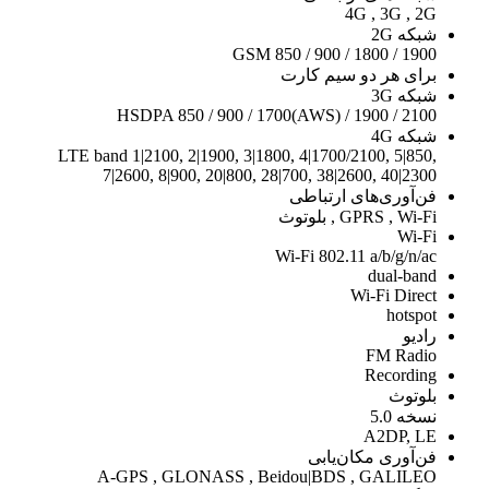
4G , 3G , 2G
شبکه 2G
GSM 850 / 900 / 1800 / 1900
برای هر دو سیم کارت
شبکه 3G
HSDPA 850 / 900 / 1700(AWS) / 1900 / 2100
شبکه 4G
LTE band 1|2100, 2|1900, 3|1800, 4|1700/2100, 5|850,
7|2600, 8|900, 20|800, 28|700, 38|2600, 40|2300
فن‌آوری‌های ارتباطی
GPRS , Wi-Fi , بلوتوث
Wi-Fi
Wi-Fi 802.11 a/b/g/n/ac
dual-band
Wi-Fi Direct
hotspot
رادیو
FM Radio
Recording
بلوتوث
نسخه 5.0
A2DP, LE
فن‌آوری مکان‌یابی
A-GPS , GLONASS , Beidou|BDS , GALILEO