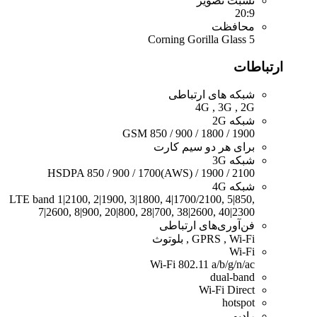
نسبت تصویر
20:9
محافظت
Corning Gorilla Glass 5
ارتباطات
شبکه های ارتباطی
4G , 3G , 2G
شبکه 2G
GSM 850 / 900 / 1800 / 1900
برای هر دو سیم کارت
شبکه 3G
HSDPA 850 / 900 / 1700(AWS) / 1900 / 2100
شبکه 4G
LTE band 1|2100, 2|1900, 3|1800, 4|1700/2100, 5|850,
7|2600, 8|900, 20|800, 28|700, 38|2600, 40|2300
فن‌آوری‌های ارتباطی
GPRS , Wi-Fi , بلوتوث
Wi-Fi
Wi-Fi 802.11 a/b/g/n/ac
dual-band
Wi-Fi Direct
hotspot
رادیو