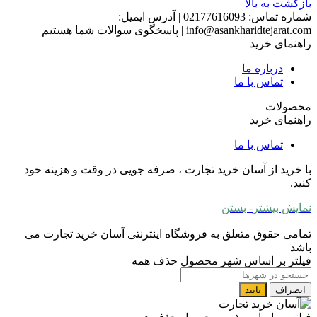
بازگشت به بالا
شماره تماس:
02177616093
|
آدرس ایمیل:
info@asankharidtejarat.com
|
پاسخگوی سوالات شما هستیم
راهنمای خرید
درباره ما
تماس با ما
محصولات
راهنمای خرید
تماس با ما
با خرید از آسان خرید تجارت ، صرفه جویی در وقت و هزینه خود
کنید.
نمایش بیشتر
- بستن
تمامی حقوق متعلق به فروشگاه اینترنتی آسان خرید تجارت می
باشد
فیلتر بر اساس شهر محصول
حذف همه
انصراف
تایید