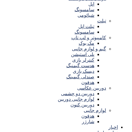
اپل
سامسونگ
شیائومی
تبلت
تبلت اپل
سامسونگ
کامپیوتر و لپ تاپ
مک بوک
گیم و لوازم جانبی
پلی استیشن
کنترلر بازی
هدست گیمنیگ
دیسک بازی
صندلی گیمینگ
هدفون
دوربین عکاسی
دوربین دو چشمی
لوازم جانبی دوربین
دوربین کنون
لوازم جانبی
هدفون
شارژر
اخبار