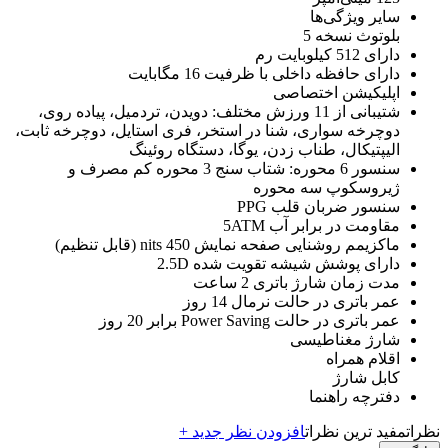
سایر ویژگی‌ها
بلوتوث نسخه 5
دارای 512 کیلوبایت رم
دارای حافظه داخلی با ظرفیت 16 مگابایت
اپلیکیشن اختصاصی
شتیبانی از 11 ورزش مختلف: دویدن، تردمیل، پیاده روی،
دوچرخه سواری، شنا در استخر، فری استایل، دوچرخه ثابت،
الیپتیکال، طناب زدن، یوگا، دستگاه روئینگ
سنسور 6 محوره: شتاب سنج 3 محوره کم مصرف و
ژیروسکوپ سه محوره
سنسور ضربان قلب PPG
مقاومت در برابر آب 5ATM
ماکزیمم روشنایی صفحه نمایش 450 nits (قابل تنظیم)
دارای پوشش شیشه تقویت شده 2.5D
مدت زمان شارژ باتری 2 ساعت
عمر باتری در حالت نرمال 14 روز
عمر باتری در حالت Power Saving برابر 20 روز
شارژ مغناطیسی
اقلام همراه
کابل شارژ
دفترچه راهنما
نظرات
مفید ترین نظرات
افزودن نظر جدید +