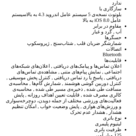
ندارد
سازگاری با
بلوتوث نسخه‌ی 5 سیستم عامل اندروید 4.3 به بالاسیستم
عامل iOS 8.0 به بالا
مقاوم در برابر
آب , گرد و غبار
حسگرها
شمارشگر ضربان قلب , شتاب‌سنج , ژیروسکوپ
اتصالات
Bluetooth
قابلیت‌ها
اعلان تماس‌ها و پیامک‌های دریافتی , اعلان‌های شبکه‌های
اجتماعی , نمایش پیام‌های متنی , مشاهده‌ی تماس‌های
دریافتی , پاسخ یا رد تماس دریافتی , کنترل پخش موسیقی ,
کنترل دوربین گوشی هوشمند , شمارش گام‌ها , محاسبه‌ی
مسافت طی شده , ذخیره‌ی مسیر طی شده , محاسبه‌ی
کالری مصرف شده , قابلیت تعیین اهداف روزانه , پایش
فعالیت‌های ورزشی مختلف از جمله دویدن، دوچرخه‌سواری
و ورزش‌های هوازی , پایش وضعیت خواب , امکان تنظیم
هشدار , هشدار عدم تحرک
نوع باتری
لیتیوم پلیمری
ظرفیت باتری
125 میلی‌آمپر