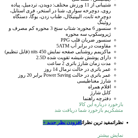
شتیبانی از 11 ورزش مختلف: دویدن، تردمیل، پیاده
روی، دوچرخه سواری، شنا در استخر، فری استایل،
دوچرخه ثابت، الیپتیکال، طناب زدن، یوگا، دستگاه
روئینگ
سنسور 6 محوره: شتاب سنج 3 محوره کم مصرف و
ژیروسکوپ سه محوره
سنسور ضربان قلب PPG
مقاومت در برابر آب 5ATM
ماکزیمم روشنایی صفحه نمایش 450 nits (قابل تنظیم)
دارای پوشش شیشه تقویت شده 2.5D
مدت زمان شارژ باتری 2 ساعت
عمر باتری در حالت نرمال 14 روز
عمر باتری در حالت Power Saving برابر 20 روز
شارژ مغناطیسی
اقلام همراه
کابل شارژ
دفترچه راهنما
بازخورد درباره این کالا
متشکریم بازخورد شما دریافت شد
نظرات
مفید ترین نظرات
افزودن نظر جدید +
نمایش بیشتر