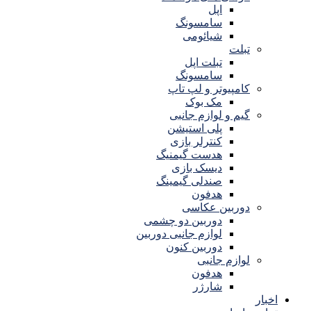
اپل
سامسونگ
شیائومی
تبلت
تبلت اپل
سامسونگ
کامپیوتر و لپ تاپ
مک بوک
گیم و لوازم جانبی
پلی استیشن
کنترلر بازی
هدست گیمنیگ
دیسک بازی
صندلی گیمینگ
هدفون
دوربین عکاسی
دوربین دو چشمی
لوازم جانبی دوربین
دوربین کنون
لوازم جانبی
هدفون
شارژر
اخبار