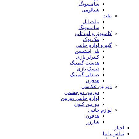
سامسونگ
شیائومی
تبلت
تبلت اپل
سامسونگ
کامپیوتر و لپ تاپ
مک بوک
گیم و لوازم جانبی
پلی استیشن
کنترلر بازی
هدست گیمنیگ
دیسک بازی
صندلی گیمینگ
هدفون
دوربین عکاسی
دوربین دو چشمی
لوازم جانبی دوربین
دوربین کنون
لوازم جانبی
هدفون
شارژر
اخبار
تماس با ما