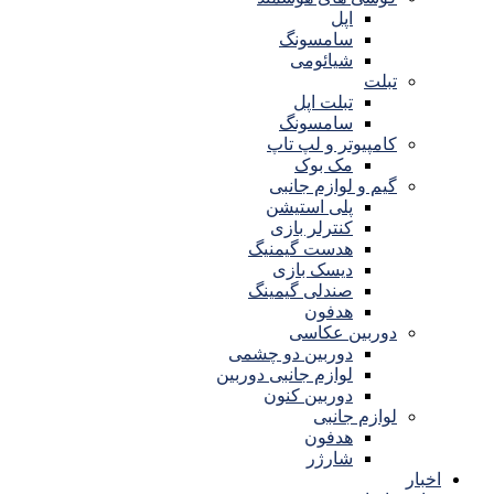
اپل
سامسونگ
شیائومی
تبلت
تبلت اپل
سامسونگ
کامپیوتر و لپ تاپ
مک بوک
گیم و لوازم جانبی
پلی استیشن
کنترلر بازی
هدست گیمنیگ
دیسک بازی
صندلی گیمینگ
هدفون
دوربین عکاسی
دوربین دو چشمی
لوازم جانبی دوربین
دوربین کنون
لوازم جانبی
هدفون
شارژر
اخبار