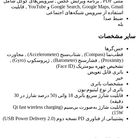
متنی PDF , برنامه ویرایش عکس , سرویس‌های گوگل شامل
Google Search, Google Maps, Gmail و YouTube , قابلیت
استفاده از سرویس شبکه‌های اجتماعی
ضبط صدا
بله
سایر مشخصات
حس‌گرها
قطب‌نما (Compass) , شتاب‌سنج (Accelerometer) , مجاورت
(Proximity) , فشارسنج (Barometer) , ژیروسکوپ (Gyro) ,
تشخیص چهره بیومتریک (Face ID)
باتری قابل تعویض
خیر
مشخصات باتری
باتری از نوع لیتیوم-یون
قابلیت شارژ سریع باتری 18 واتی (50 درصد شارژ در 30
دقیقه)
قابلیت شارژ به‌صورت بی‌سیم (Qi fast wireless charging
15W)
پشتیبانی از فناوری PD نسخه دوم (USB Power Delivery 2.0)