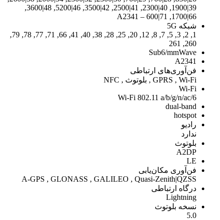
39|1900, 40|2300, 41|2500, 42|3500, 46|5200, 48|3600,
66|1700, 71|600 – A2341
شبکه 5G
1, 2, 3, 5, 7, 8, 12, 20, 25, 28, 38, 40, 41, 66, 71, 77, 78, 79,
260, 261
Sub6/mmWave
A2341
فن‌آوری‌های ارتباطی
GPRS , Wi-Fi , بلوتوث , NFC
Wi-Fi
Wi-Fi 802.11 a/b/g/n/ac/6
dual-band
hotspot
رادیو
ندارد
بلوتوث
A2DP
LE
فن‌آوری مکان‌یابی
A-GPS , GLONASS , GALILEO , Quasi-Zenith|QZSS
درگاه ارتباطی
Lightning
نسخه بلوتوث
5.0