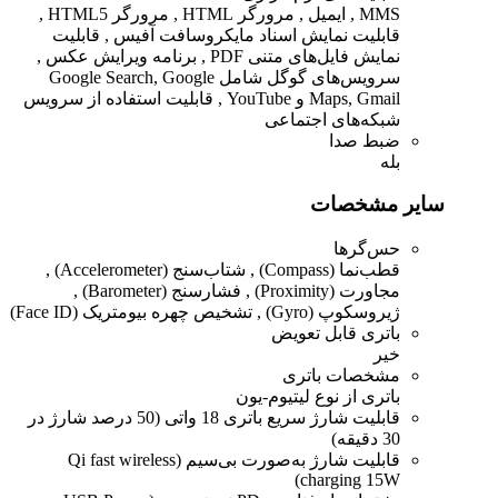
MMS , ایمیل , مرورگر HTML , مرورگر HTML5 ,
قابلیت نمایش اسناد مایکروسافت آفیس , قابلیت
نمایش فایل‌های متنی PDF , برنامه ویرایش عکس ,
سرویس‌های گوگل شامل Google Search, Google
Maps, Gmail و YouTube , قابلیت استفاده از سرویس
شبکه‌های اجتماعی
ضبط صدا
بله
سایر مشخصات
حس‌گرها
قطب‌نما (Compass) , شتاب‌سنج (Accelerometer) ,
مجاورت (Proximity) , فشارسنج (Barometer) ,
ژیروسکوپ (Gyro) , تشخیص چهره بیومتریک (Face ID)
باتری قابل تعویض
خیر
مشخصات باتری
باتری از نوع لیتیوم-یون
قابلیت شارژ سریع باتری 18 واتی (50 درصد شارژ در
30 دقیقه)
قابلیت شارژ به‌صورت بی‌سیم (Qi fast wireless
charging 15W)