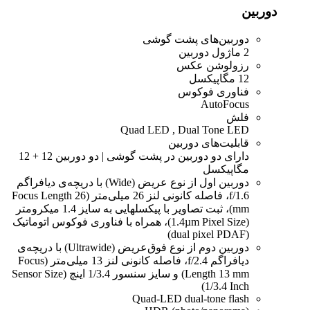
دوربین
دوربین‌های پشت گوشی
2 ماژول دوربین
رزولوشن عکس
12 مگاپیکسل
فناوری فوکوس
AutoFocus
فلش
Quad LED , Dual Tone LED
قابلیت‌های دوربین
دارای دو دوربین در پشت گوشی | دو دوربین 12 + 12
مگاپیکسل
دوربین اول از نوع عریض (Wide) با دریچه‌ی دیافراگم
f/1.6، فاصله کانونی لنز 26 میلی‌متر (Focus Length 26
mm)، ثبت تصاویر با پیکسل‎هایی به سایز 1.4 میکرومتر
(1.4µm Pixel Size)، همراه با فناوری فوکوس اتوماتیک
(dual pixel PDAF)
دوربین دوم از نوع فوق‌عریض (Ultrawide) با دریچه‌ی
دیافراگم f/2.4، فاصله کانونی لنز 13 میلی‌متر (Focus
Length 13 mm) و سایز سنسور 1/3.4 اینچ (Sensor Size
1/3.4 Inch)
Quad-LED dual-tone flash