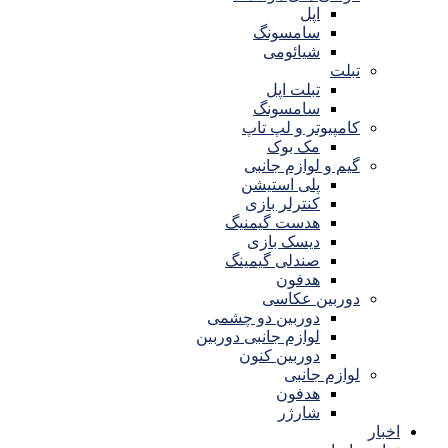
اپل
سامسونگ
شیائومی
تبلت
تبلت اپل
سامسونگ
کامپیوتر و لپ تاپ
مک بوک
گیم و لوازم جانبی
پلی استیشن
کنترلر بازی
هدست گیمنیگ
دیسک بازی
صندلی گیمینگ
هدفون
دوربین عکاسی
دوربین دو چشمی
لوازم جانبی دوربین
دوربین کنون
لوازم جانبی
هدفون
شارژر
اخبار