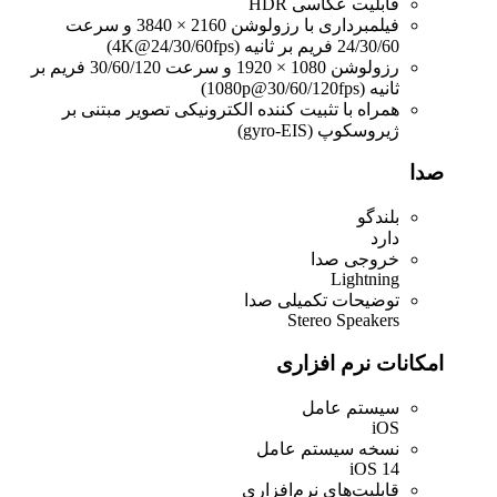
قابلیت عکاسی HDR
فیلمبرداری با رزولوشن 2160 × 3840 و سرعت
24/30/60 فریم بر ثانیه (4K@24/30/60fps)
رزولوشن 1080 × 1920 و سرعت 30/60/120 فریم بر
ثانیه (1080p@30/60/120fps)
همراه با تثبیت کننده الکترونیکی تصویر مبتنی بر
ژیروسکوپ (gyro-EIS)
صدا
بلندگو
دارد
خروجی صدا
Lightning
توضیحات تکمیلی صدا
Stereo Speakers
امکانات نرم افزاری
سیستم عامل
iOS
نسخه سیستم عامل
iOS 14
قابلیت‌های نرم‌افزاری