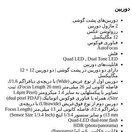
دوربین
دوربین‌های پشت گوشی
2 ماژول دوربین
رزولوشن عکس
12 مگاپیکسل
فناوری فوکوس
AutoFocus
فلش
Quad LED , Dual Tone LED
قابلیت‌های دوربین
دارای دو دوربین در پشت گوشی | دو دوربین 12 + 12
مگاپیکسل
دوربین اول از نوع عریض (Wide) با دریچه‌ی دیافراگم f/1.6،
فاصله کانونی لنز 26 میلی‌متر (Focus Length 26 mm)، ثبت
تصاویر با پیکسل‎هایی به سایز 1.4 میکرومتر (1.4µm Pixel
Size)، همراه با فناوری فوکوس اتوماتیک (dual pixel PDAF)
دوربین دوم از نوع فوق‌عریض (Ultrawide) با دریچه‌ی
دیافراگم f/2.4، فاصله کانونی لنز 13 میلی‌متر (Focus Length
13 mm) و سایز سنسور 1/3.4 اینچ (Sensor Size 1/3.4 Inch)
Quad-LED dual-tone flash
HDR (photo/panorama)
قابلیت عکاسی پانوراما (Panorama)