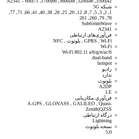
42|3500, 46|5200, 48|3600, 66|1700, 71|600 – A2341
شبکه 5G
1, 2, 3, 5, 7, 8, 12, 20, 25, 28, 38, 40, 41, 66, 71, 77,
78, 79, 260, 261
Sub6/mmWave
A2341
فن‌آوری‌های ارتباطی
GPRS , Wi-Fi , بلوتوث , NFC
Wi-Fi
Wi-Fi 802.11 a/b/g/n/ac/6
dual-band
hotspot
رادیو
ندارد
بلوتوث
A2DP
LE
فن‌آوری مکان‌یابی
A-GPS , GLONASS , GALILEO , Quasi-
Zenith|QZSS
درگاه ارتباطی
Lightning
نسخه بلوتوث
5.0