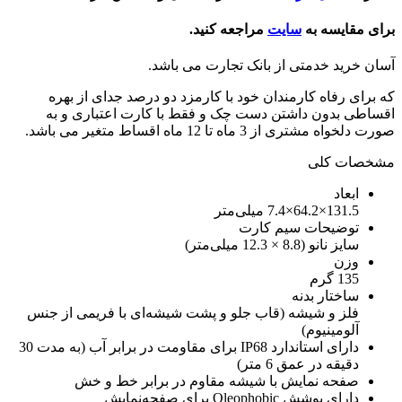
برای مقایسه به
سایت
مراجعه کنید.
آسان خرید خدمتی از بانک تجارت می باشد.
که برای رفاه کارمندان خود با کارمزد دو درصد جدای از بهره
اقساطی بدون داشتن دست چک و فقط با کارت اعتباری و به
صورت دلخواه مشتری از 3 ماه تا 12 ماه اقساط متغیر می باشد.
مشخصات کلی
ابعاد
131.5×64.2×7.4 میلی‌متر
توضیحات سیم کارت
سایز نانو (8.8 × 12.3 میلی‌متر)
وزن
135 گرم
ساختار بدنه
فلز و شیشه (قاب جلو و پشت شیشه‌ای با فریمی از جنس
آلومینیوم)
دارای استاندارد IP68 برای مقاومت در برابر آب (به مدت 30
دقیقه در عمق 6 متر)
صفحه نمایش با شیشه مقاوم در برابر خط و خش
دارای پوشش Oleophobic برای صفحه‌نمایش