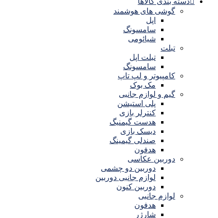
دسته بندی کالاها
گوشی های هوشمند
اپل
سامسونگ
شیائومی
تبلت
تبلت اپل
سامسونگ
کامپیوتر و لپ تاپ
مک بوک
گیم و لوازم جانبی
پلی استیشن
کنترلر بازی
هدست گیمنیگ
دیسک بازی
صندلی گیمینگ
هدفون
دوربین عکاسی
دوربین دو چشمی
لوازم جانبی دوربین
دوربین کنون
لوازم جانبی
هدفون
شارژر