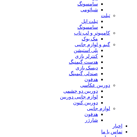
سامسونگ
شیائومی
تبلت
تبلت اپل
سامسونگ
کامپیوتر و لپ تاپ
مک بوک
گیم و لوازم جانبی
پلی استیشن
کنترلر بازی
هدست گیمنیگ
دیسک بازی
صندلی گیمینگ
هدفون
دوربین عکاسی
دوربین دو چشمی
لوازم جانبی دوربین
دوربین کنون
لوازم جانبی
هدفون
شارژر
اخبار
تماس با ما