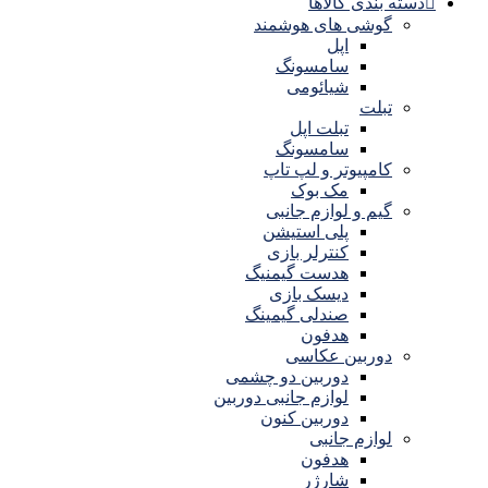
دسته بندی کالاها
گوشی های هوشمند
اپل
سامسونگ
شیائومی
تبلت
تبلت اپل
سامسونگ
کامپیوتر و لپ تاپ
مک بوک
گیم و لوازم جانبی
پلی استیشن
کنترلر بازی
هدست گیمنیگ
دیسک بازی
صندلی گیمینگ
هدفون
دوربین عکاسی
دوربین دو چشمی
لوازم جانبی دوربین
دوربین کنون
لوازم جانبی
هدفون
شارژر