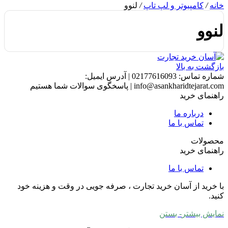
خانه
/
کامپیوتر و لپ تاپ
/
لنوو
لنوو
بازگشت به بالا
شماره تماس:
02177616093
|
آدرس ایمیل:
info@asankharidtejarat.com
|
پاسخگوی سوالات شما هستیم
راهنمای خرید
درباره ما
تماس با ما
محصولات
راهنمای خرید
تماس با ما
با خرید از آسان خرید تجارت ، صرفه جویی در وقت و هزینه خود
کنید.
نمایش بیشتر
- بستن