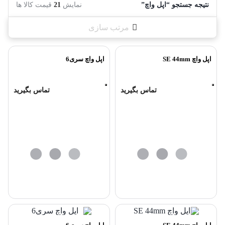
نتیجه جستجو “اپل واچ”
نمایش
21
قیمت کالا ها
مرتب سازی
اپل واچ SE 44mm
اپل واچ سری6
تماس بگیرید
تماس بگیرید